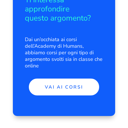
approfondire
questo argomento?
Dai un’occhiata ai corsi
dell’Academy di Humans,
abbiamo corsi per ogni tipo di
argomento svolti sia in classe che
online
VAI AI CORSI