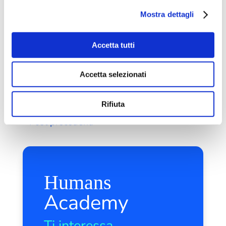
Mostra dettagli
Per anni abbiamo fatto SEO come si faceva nel 2010:
keyword ovunque, ripetute fino allo sfinimento, titoli
infarciti di sinonimi e testi che...
Accetta tutti
leggi tutto
Accetta selezionati
Rifiuta
« Post precedenti
Humans
Academy
Ti interessa