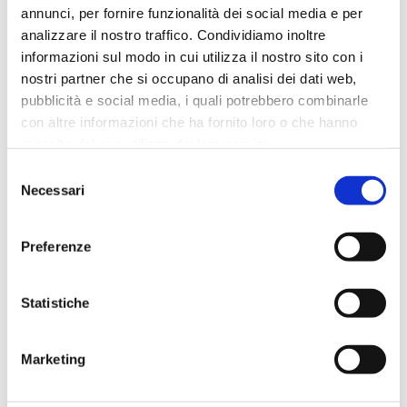
annunci, per fornire funzionalità dei social media e per
analizzare il nostro traffico. Condividiamo inoltre
informazioni sul modo in cui utilizza il nostro sito con i
nostri partner che si occupano di analisi dei dati web,
pubblicità e social media, i quali potrebbero combinarle
con altre informazioni che ha fornito loro o che hanno
raccolto dal suo utilizzo dei loro servizi.
Selezione
Necessari
del
consenso
Preferenze
Statistiche
Knowledge Graph e SEO
semantica: come Google
Marketing
collega concetti, brand e
persone