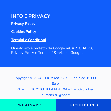
INFO E PRIVACY
Privacy Policy
Cookies Policy
Termini e Condizioni
Questo sito è protetto da Google reCAPTCHA v3,
Privacy Policy e
Terms of Service
di Google.
Copyright © 2024 –
HUMANS S.R.L.
Cap. Soc. 10.000
Euro
P.I. e C.F. 16793681004 REA RM – 1676078 • Pec:
humans.srl@pec.it
WHATSAPP
RICHIEDI INFO