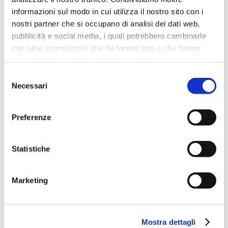
informazioni sul modo in cui utilizza il nostro sito con i
nostri partner che si occupano di analisi dei dati web,
pubblicità e social media, i quali potrebbero combinarle
con altre informazioni che ha fornito loro o che hanno
raccolto dal suo utilizzo dei loro servizi.
Selezione
Necessari
del
consenso
Preferenze
Come diventare Content
Statistiche
Creator nel 2023 e cambiare la
tua vita
Marketing
Il futuro appartiene ai Creators. Il petrolio ha creato
miliardari nel 20° secolo e le persone con un pubblico
Mostra dettagli
diventeranno i nuovi miliardari nel...