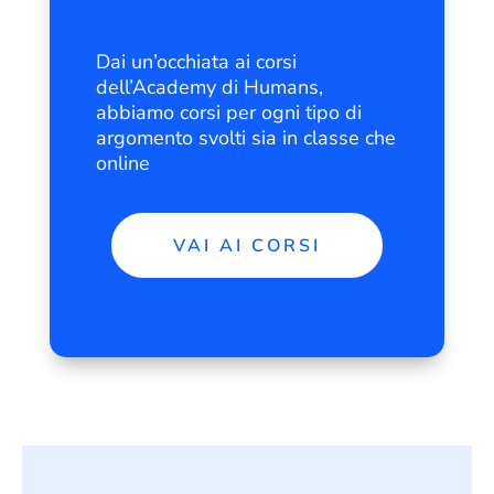
Dai un’occhiata ai corsi
dell’Academy di Humans,
abbiamo corsi per ogni tipo di
argomento svolti sia in classe che
online
VAI AI CORSI