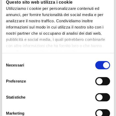
Questo sito web utilizza i cookie
La link bulding interna può rivoluzionare il tuo ranking
Utilizziamo i cookie per personalizzare contenuti ed
La link building interna è un'arma che hai a completa
disposizione, che non richiede...
annunci, per fornire funzionalità dei social media e per
analizzare il nostro traffico. Condividiamo inoltre
leggi tutto
informazioni sul modo in cui utilizza il nostro sito con i
nostri partner che si occupano di analisi dei dati web,
pubblicità e social media, i quali potrebbero combinarle
con altre informazioni che ha fornito loro o che hanno
raccolto dal suo utilizzo dei loro servizi.
Selezione
Necessari
del
consenso
Preferenze
Statistiche
Marketing