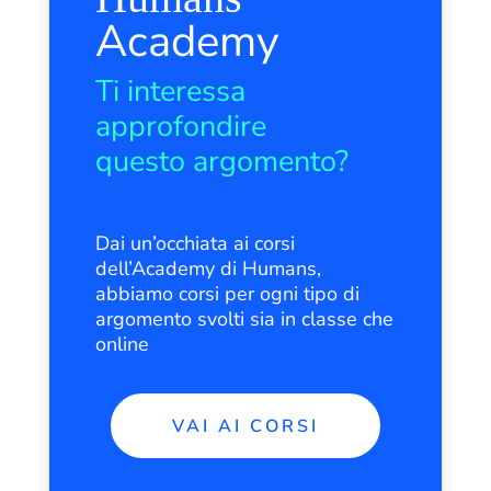
Academy
Ti interessa
approfondire
questo argomento?
Dai un’occhiata ai corsi
dell’Academy di Humans,
abbiamo corsi per ogni tipo di
argomento svolti sia in classe che
online
VAI AI CORSI