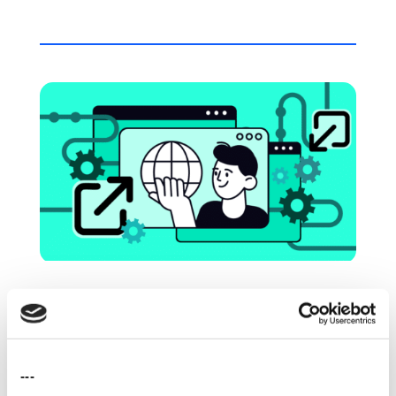
Internal Linking: la strategia
per costruire autorità (e
fiducia) nel tuo sito
---