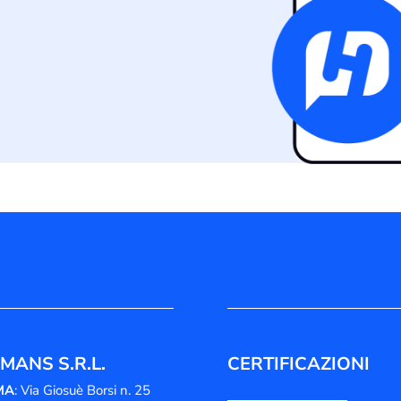
MANS S.R.L.
CERTIFICAZIONI
MA
: Via Giosuè Borsi n. 25