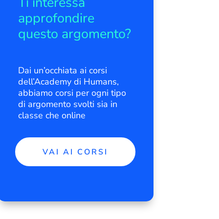
Ti interessa
approfondire
questo argomento?
Dai un’occhiata ai corsi
dell’Academy di Humans,
abbiamo corsi per ogni tipo
di argomento svolti sia in
classe che online
VAI AI CORSI