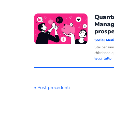
Quant
Manage
prospe
Social Med
Stai pensand
chiedendo q
leggi tutto
« Post precedenti