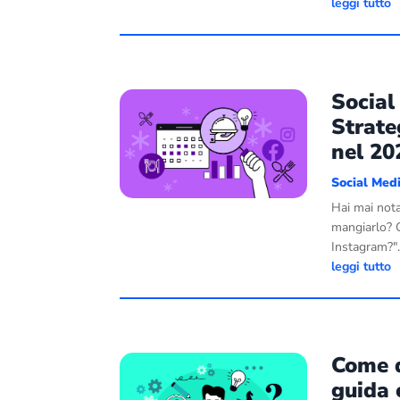
leggi tutto
Social
Strate
nel 20
Social Med
Hai mai nota
mangiarlo? O
Instagram?".
leggi tutto
Come d
guida