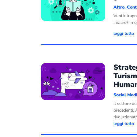
Altro
,
Cont
Vuoi intrapr
iniziare? In
leggi tutto
Strate
Turism
Huma
Social Med
Il settore d
precedenti. 
rivoluzionato
leggi tutto