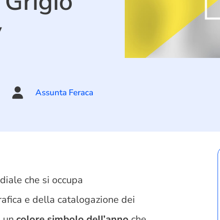
 Grigio
y

Assunta Feraca
diale che si occupa
rafica e della catalogazione dei
e un
colore simbolo dell’anno
che