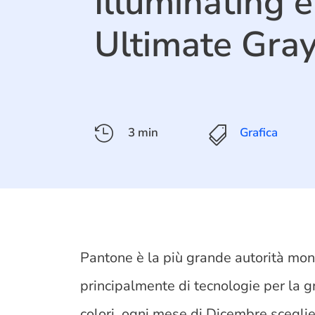
Illuminating e
Ultimate Gra

3 min

Grafica
Pantone è la più grande autorità mon
principalmente di tecnologie per la g
colori, ogni mese di Dicembre scegli