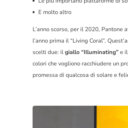
Le più importanti piattaforme di s
E molto altro
L’anno scorso,
per il 2020, Pantone av
l’anno prima il “Living Coral”
. Quest’a
scelti due: il
giallo “Illuminating”
e i
colori che vogliono racchiudere un pr
promessa di qualcosa di solare e feli