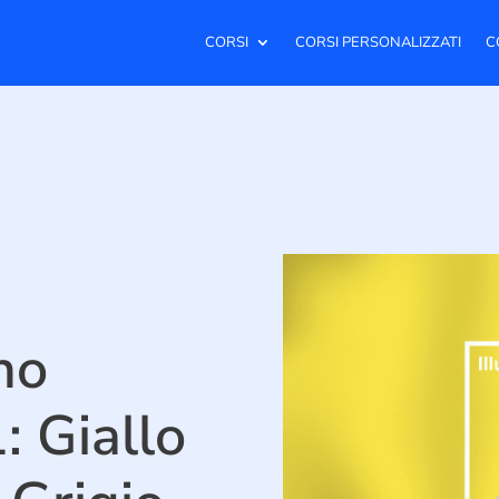
CORSI
CORSI PERSONALIZZATI
C
no
 Giallo