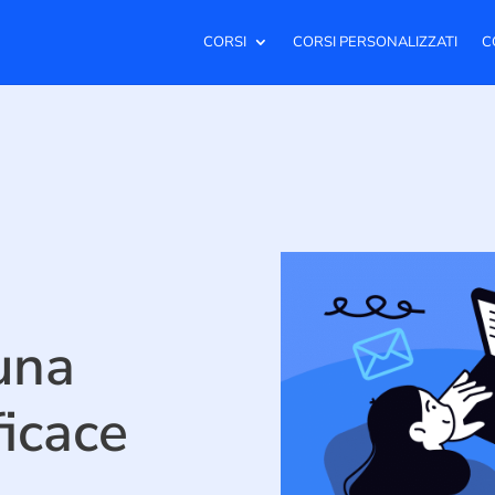
CORSI
CORSI PERSONALIZZATI
C
una
ficace