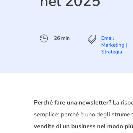
nel 2025

26 min

Email
Marketing
|
Strategia
Perché fare una newsletter?
La risp
semplice: perché è uno degli strumen
vendite di un business nel modo più