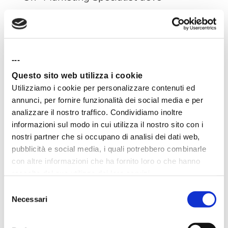
conoscere le best practice per la
creazione di
newsletter efficaci
,
comprendere l’importanza della
---
Questo sito web utilizza i cookie
segmentazione delle liste
e
saper
Utilizziamo i cookie per personalizzare contenuti ed
analizzare le metriche
di apertura, click
annunci, per fornire funzionalità dei social media e per
analizzare il nostro traffico. Condividiamo inoltre
e conversione per ottimizzare le
informazioni sul modo in cui utilizza il nostro sito con i
nostri partner che si occupano di analisi dei dati web,
campagne future.
pubblicità e social media, i quali potrebbero combinarle
con altre informazioni che ha fornito loro o che hanno
Non solo, un* buon* Marketing
raccolto dal suo utilizzo dei loro servizi.
Specialist dovrebbe conoscere come
Selezione
Necessari
del
saper impostare una campagna di
consenso