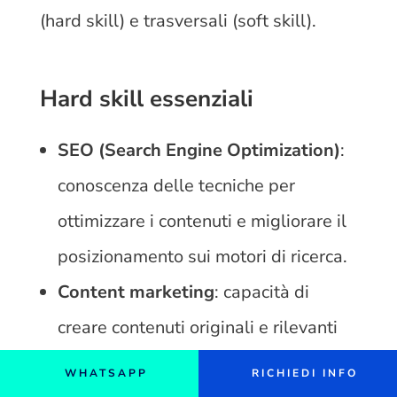
(hard skill) e trasversali (soft skill).
Hard skill essenziali
SEO (Search Engine Optimization)
:
conoscenza delle tecniche per
ottimizzare i contenuti e migliorare il
posizionamento sui motori di ricerca.
Content marketing
: capacità di
creare contenuti originali e rilevanti
per attrarre e coinvolgere il pubblico
WHATSAPP
RICHIEDI INFO