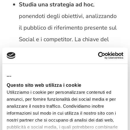
Studia una strategia ad hoc
,
ponendoti degli obiettivi, analizzando
il pubblico di riferimento presente sul
Social e i competitor. La chiave del
corretto approccio a Pinterest è
comprendere in che modo la
piattaforma può aiutarti a vendere
---
dei prodotti o a portare traffico al tuo
Questo sito web utilizza i cookie
Utilizziamo i cookie per personalizzare contenuti ed
sito web.
annunci, per fornire funzionalità dei social media e per
analizzare il nostro traffico. Condividiamo inoltre
informazioni sul modo in cui utilizza il nostro sito con i
Studia il contesto
per capire come
nostri partner che si occupano di analisi dei dati web,
creare contenuti ad hoc. Ad esempio i
pubblicità e social media, i quali potrebbero combinarle