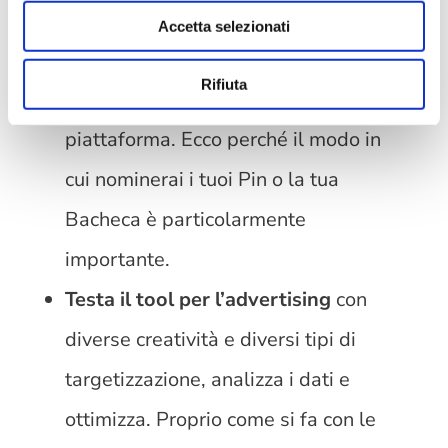
Presta molta attenzione alla SEO
.
Accetta selezionati
Gli utenti utilizzano molto la barra di
Rifiuta
ricerca per navigare all’interno della
piattaforma. Ecco perché il modo in
cui nominerai i tuoi Pin o la tua
Bacheca è particolarmente
importante.
Testa il tool per l’advertising
con
diverse creatività e diversi tipi di
targetizzazione, analizza i dati e
ottimizza. Proprio come si fa con le