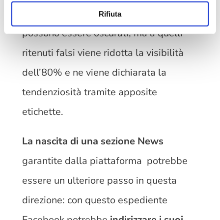
filosofia per cui non tutti i contenuti
Rifiuta
possono essere oscurati, ma a quelli
ritenuti falsi viene ridotta la visibilità
dell’80% e ne viene dichiarata la
tendenziosità tramite apposite
etichette.
La nascita di una sezione News
garantite dalla piattaforma potrebbe
essere un ulteriore passo in questa
direzione: con questo espediente
Facebook potrebbe
indirizzare i suoi