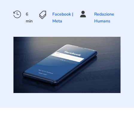



6
Facebook |
Redazione
min
Meta
Humans