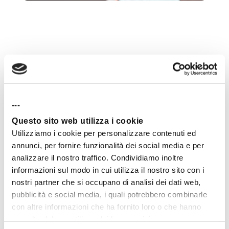
Facebook News: un valido
strumento alla lotta alle fake
news?
---
Questo sito web utilizza i cookie
Facebook, si sa, è il luogo dove
Utilizziamo i cookie per personalizzare contenuti ed
circolano e si diffondono molte notizie
annunci, per fornire funzionalità dei social media e per
analizzare il nostro traffico. Condividiamo inoltre
false, le cosiddette fake news. La
lotta
informazioni sul modo in cui utilizza il nostro sito con i
nostri partner che si occupano di analisi dei dati web,
alle fake news è stato uno dei
pubblicità e social media, i quali potrebbero combinarle
maggiori obiettivi
del social blu, che ha
con altre informazioni che ha fornito loro o che hanno
raccolto dal suo utilizzo dei loro servizi.
aderito al “Codice di buone pratiche