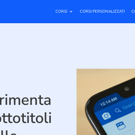
CORSI
CORSI PERSONALIZZATI
C
rimenta
ttotitoli