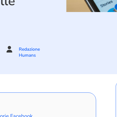
lle

Redazione
Humans
Storie Facebook