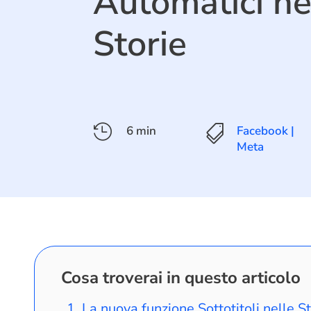
Automatici ne
Storie

6 min

Facebook |
Meta
Cosa troverai in questo articolo
La nuova funzione Sottotitoli nelle 