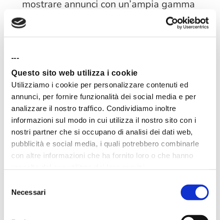
mostrare annunci con un’ampia gamma
di
formati visual
: immagini singole,
video, caroselli, Stories a schermo
---
intero, inserzioni su Messenger. Questi
Questo sito web utilizza i cookie
formati sono pensati per integrarsi nel
Utilizziamo i cookie per personalizzare contenuti ed
annunci, per fornire funzionalità dei social media e per
feed social in modo nativo e
analizzare il nostro traffico. Condividiamo inoltre
coinvolgente.
informazioni sul modo in cui utilizza il nostro sito con i
nostri partner che si occupano di analisi dei dati web,
pubblicità e social media, i quali potrebbero combinarle
Il punto di forza di Meta Ads è il
con altre informazioni che ha fornito loro o che hanno
raccolto dal suo utilizzo dei loro servizi.
targeting estremamente avanzato
:
Selezione
puoi selezionare gli utenti per età,
Necessari
del
consenso
genere, zona geografica, interessi,