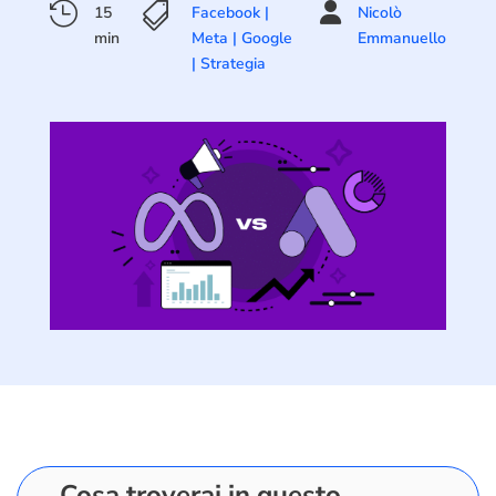



15
Facebook |
Nicolò
min
Meta
|
Google
Emmanuello
|
Strategia
Cosa troverai in questo