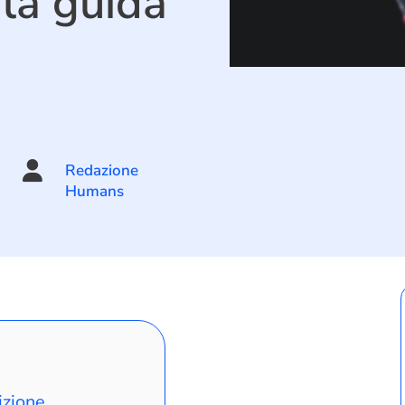
 la guida

Redazione
Humans
izione