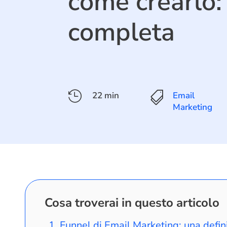
come crearlo:
completa

22 min

Email
Marketing
Cosa troverai in questo articolo
Funnel di Email Marketing: una defin