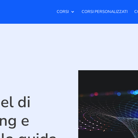
CORSI
CORSI PERSONALIZZATI
C
el di
ng e