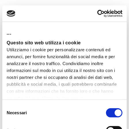
2 – Tasso di conversione
elevato
Per tasso di conversione si intende
---
l’incidenza con cui un utente compie una
Questo sito web utilizza i cookie
Utilizziamo i cookie per personalizzare contenuti ed
determinata azione diretta verso il tuo
annunci, per fornire funzionalità dei social media e per
analizzare il nostro traffico. Condividiamo inoltre
business, solitamente un acquisto.
informazioni sul modo in cui utilizza il nostro sito con i
nostri partner che si occupano di analisi dei dati web,
Visto l’elevato tasso di apertura dei
pubblicità e social media, i quali potrebbero combinarle
con altre informazioni che ha fornito loro o che hanno
messaggi WhatsApp,
il tasso di
raccolto dal suo utilizzo dei loro servizi.
conversione aumenta
Selezione
Necessari
del
esponenzialmente
rispetto ad altre
consenso