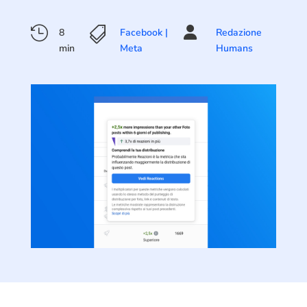



8
Facebook |
Redazione
min
Meta
Humans