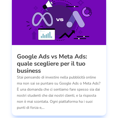
Google Ads vs Meta Ads:
quale scegliere per il tuo
business
Stai pensando di investire nella pubblicità online
ma non sai se puntare su Google Ads o Meta Ads?
È una domanda che ci sentiamo fare spesso sia dai
nostri studenti che dai nostri clienti, e la risposta
non è mai scontata. Ogni piattaforma ha i suoi
punti di forza e,...