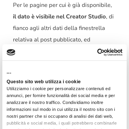
Per le pagine per cui è già disponibile,
il dato è visibile nel Creator Studio
, di
fianco agli altri dati della finestrella
relativa al post pubblicato, ed
ovviamente
nei dati statistici visibili
sotto al post
direttamente nella
---
piattaforma.
Questo sito web utilizza i cookie
Utilizziamo i cookie per personalizzare contenuti ed
Passando il mouse sopra il punteggio
annunci, per fornire funzionalità dei social media e per
ottenuto, si aprirà una finestra in cui,
analizzare il nostro traffico. Condividiamo inoltre
informazioni sul modo in cui utilizza il nostro sito con i
sotto la dicitura “Comprendi la tua
nostri partner che si occupano di analisi dei dati web,
pubblicità e social media, i quali potrebbero combinarle
distribuzione”,
vengono spiegate le