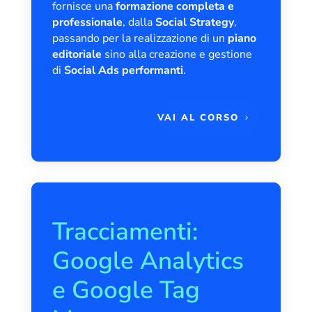
fornisce una
formazione completa e
professionale
, dalla
Social Strategy
,
passando per la realizzazione di un
piano
editoriale
sino alla creazione e gestione
di
Social Ads performanti
.
VAI AL CORSO
Tracciamenti:
Google Analytics
e Google Tag