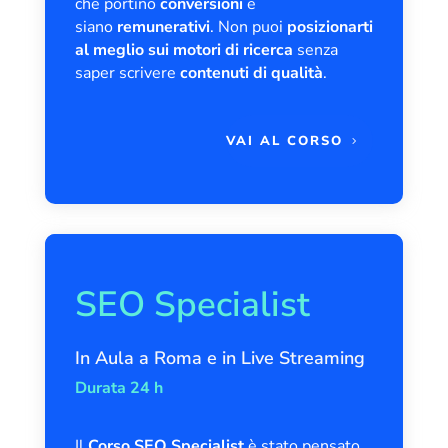
che portino
conversioni
e
siano
remunerativi
. Non puoi
posizionarti
al meglio sui motori di ricerca
senza
saper scrivere
contenuti di qualità
.
VAI AL CORSO
SEO Specialist
In Aula a Roma e in Live Streaming
Durata 24 h
Il
Corso SEO Specialist
è stato pensato