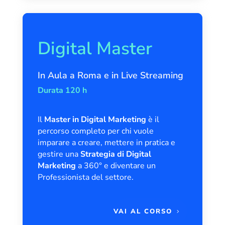
Digital Master
In Aula a Roma e in Live Streaming
Durata 120 h
Il
Master in Digital Marketing
è il
percorso completo per chi vuole
imparare a creare, mettere in pratica e
gestire una
Strategia di Digital
Marketing
a 360° e diventare un
Professionista del settore.
VAI AL CORSO