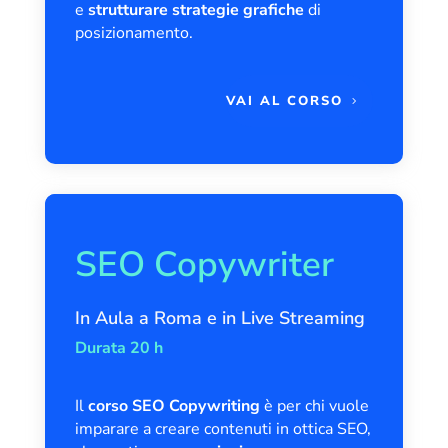
e
strutturare strategie grafiche
di
posizionamento.
VAI AL CORSO
SEO Copywriter
In Aula a Roma e in Live Streaming
Durata 20 h
Il
corso SEO Copywriting
è per chi vuole
imparare a creare contenuti in ottica SEO,