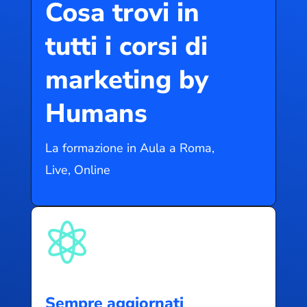
Cosa trovi in
tutti i corsi di
marketing by
Humans
La formazione in Aula a Roma,
Live, Online

Sempre aggiornati