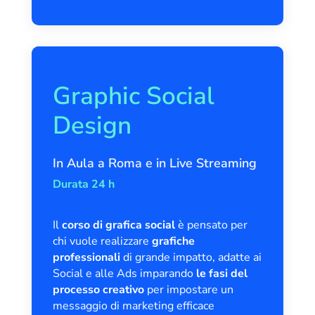
Graphic Social
Design
In Aula a Roma e in Live Streaming
Durata 24 h
Il
corso di grafica social
è pensato per
chi vuole realizzare
grafiche
professionali
di grande impatto, adatte ai
Social e alle Ads imparando
le fasi del
processo creativo
per impostare un
messaggio di marketing efficace