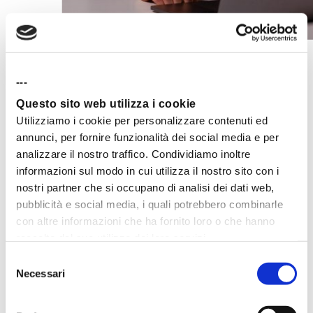
Per chi parte
da zero
---
Questo sito web utilizza i cookie
Utilizziamo i cookie per personalizzare contenuti ed
Se stai muovendo i primi passi
annunci, per fornire funzionalità dei social media e per
analizzare il nostro traffico. Condividiamo inoltre
nel marketing digitale, tra i
informazioni sul modo in cui utilizza il nostro sito con i
corsi Humans trovi
il percorso
nostri partner che si occupano di analisi dei dati web,
pubblicità e social media, i quali potrebbero combinarle
giusto
per te e, se non hai le
con altre informazioni che ha fornito loro o che hanno
idee chiare,
ti aiutiamo noi a
raccolto dal suo utilizzo dei loro servizi.
costruirlo
. Che tu sia uno
Selezione
Necessari
del
studente o un aspirante
consenso
marketer alla ricerca di una