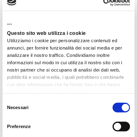
a trovare la tua vocazione che è quel mestiere che t
i
piace, v
ieni pagato per farlo e che t
i riesce bene.
---
Questo sito web utilizza i cookie
INIZIA ORA
Utilizziamo i cookie per personalizzare contenuti ed
annunci, per fornire funzionalità dei social media e per
analizzare il nostro traffico. Condividiamo inoltre
informazioni sul modo in cui utilizza il nostro sito con i
nostri partner che si occupano di analisi dei dati web,
pubblicità e social media, i quali potrebbero combinarle
Trova la tua
con altre informazioni che ha fornito loro o che hanno
raccolto dal suo utilizzo dei loro servizi.
vocazione
Selezione
Necessari
del
consenso
Svolgere una professione in linea con la tua
Preferenze
vocazione ti consente di accendere due fattori
fondamentali: