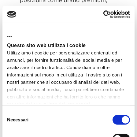
posiziona come brand premium,
Samsung invece come più
accessibile.
---
Ciò non significa che realmente lo
Questo sito web utilizza i cookie
Utilizziamo i cookie per personalizzare contenuti ed
siano, ma nella mente delle persone i
annunci, per fornire funzionalità dei social media e per
due brand sono posizionati in modo
analizzare il nostro traffico. Condividiamo inoltre
informazioni sul modo in cui utilizza il nostro sito con i
differente.
nostri partner che si occupano di analisi dei dati web,
pubblicità e social media, i quali potrebbero combinarle
Per rendere ancora più chiaro il
con altre informazioni che ha fornito loro o che hanno
raccolto dal suo utilizzo dei loro servizi.
concetto, prendiamo il settore delle
Selezione
Necessari
del
auto elettriche.
consenso