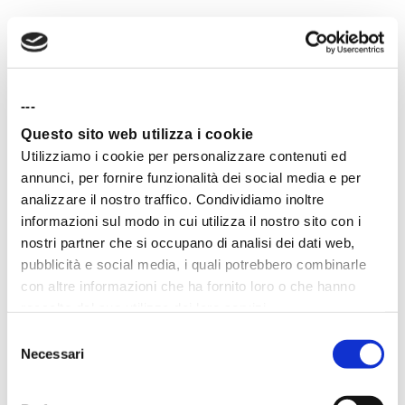
---
METTI IN PRATICA LA TEORIA
Questo sito web utilizza i cookie
Sviluppa le tue
Utilizziamo i cookie per personalizzare contenuti ed
annunci, per fornire funzionalità dei social media e per
competenze di
analizzare il nostro traffico. Condividiamo inoltre
informazioni sul modo in cui utilizza il nostro sito con i
Copywriting in 20
nostri partner che si occupano di analisi dei dati web,
pubblicità e social media, i quali potrebbero combinarle
ore
con altre informazioni che ha fornito loro o che hanno
raccolto dal suo utilizzo dei loro servizi.
Project Work Reali con
Selezione
Camilla Cannarsa
Necessari
del
Senior SEO Specialist
consenso