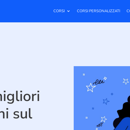
CORSI
CORSI PERSONALIZZATI
C
igliori
ni sul