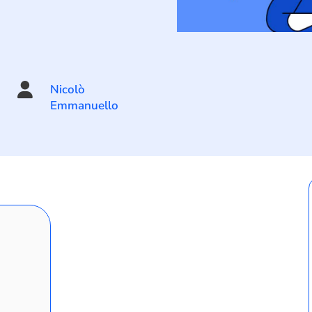

Nicolò
Emmanuello