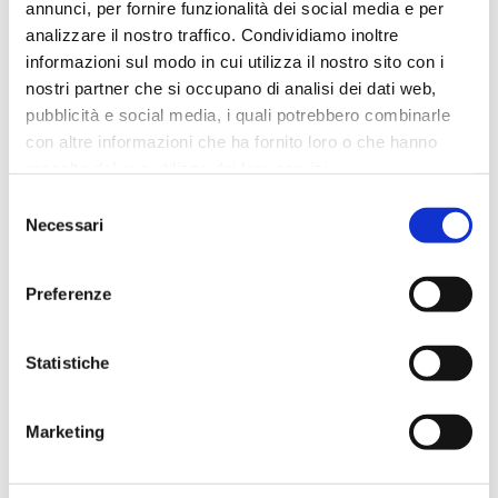
Quando saranno disponibili le
annunci, per fornire funzionalità dei social media e per
analizzare il nostro traffico. Condividiamo inoltre
storie esclusive?
informazioni sul modo in cui utilizza il nostro sito con i
nostri partner che si occupano di analisi dei dati web,
Sebbene l’azienda abbia deciso di non
pubblicità e social media, i quali potrebbero combinarle
rivelare dettagli specifici sui suoi piani,
con altre informazioni che ha fornito loro o che hanno
raccolto dal suo utilizzo dei loro servizi.
come ad esempio le modalità di
Selezione
Necessari
pagamento disponibili, ha confermato
del
consenso
di star lavorando all’introduzione di
Preferenze
questa funzionalità. Se da un lato non si
può sapere con certezza quando verrà
Statistiche
rilasciata, questa conferma fa presagire
Marketing
che
non ci vorrà poi tanto tempo
.