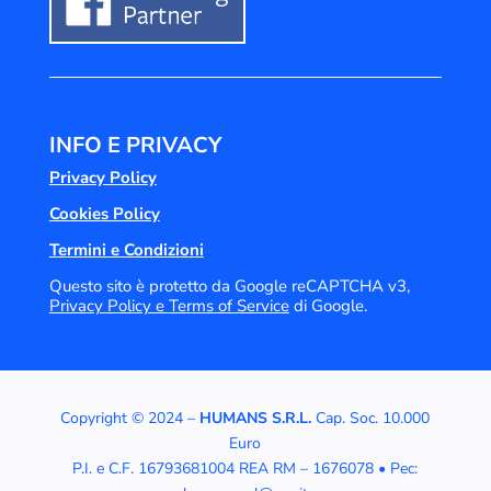
INFO E PRIVACY
Privacy Policy
Cookies Policy
Termini e Condizioni
Questo sito è protetto da Google reCAPTCHA v3,
Privacy Policy e
Terms of Service
di Google.
Copyright © 2024 –
HUMANS S.R.L.
Cap. Soc. 10.000
Euro
P.I. e C.F. 16793681004 REA RM – 1676078 • Pec: