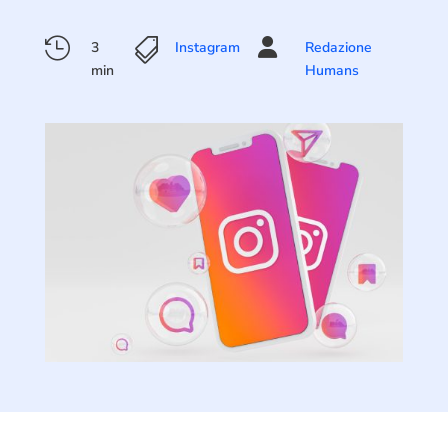



3
Instagram
Redazione
min
Humans