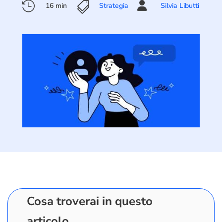



16 min
Strategia
Silvia Libutti
Cosa troverai in questo
articolo