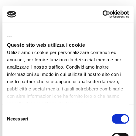
prodotto, quindi, non aveva la
caratteristica ricercata dalla gente, non
svolgeva il giusto Job To Be Done:
---
accompagnarli nel viaggio verso la loro
Questo sito web utilizza i cookie
Utilizziamo i cookie per personalizzare contenuti ed
destinazione.
annunci, per fornire funzionalità dei social media e per
analizzare il nostro traffico. Condividiamo inoltre
Clayton Christensen, invece,
informazioni sul modo in cui utilizza il nostro sito con i
nostri partner che si occupano di analisi dei dati web,
concentrandosi sul cliente e non sul
pubblicità e social media, i quali potrebbero combinarle
con altre informazioni che ha fornito loro o che hanno
miglioramento del prodotto in sé, era
raccolto dal suo utilizzo dei loro servizi.
riuscito a trovare le motivazioni che
Selezione
Necessari
del
spingevano le persone ad “assumere”
consenso
quel prodotto.