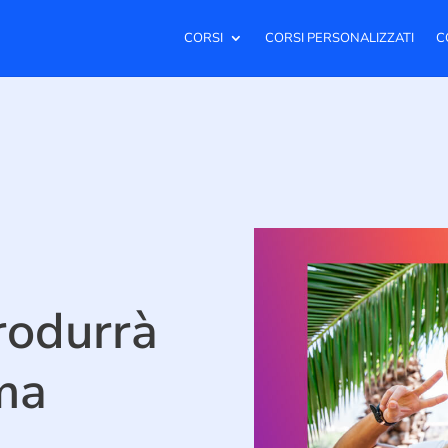
CORSI
CORSI PERSONALIZZATI
C
rodurrà
ma