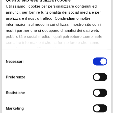
Questo sito web utilizza i cookie
Utilizziamo i cookie per personalizzare contenuti ed
classifica si può notare come tra le
annunci, per fornire funzionalità dei social media e per
prime venti posizioni non ci sia nessun
analizzare il nostro traffico. Condividiamo inoltre
informazioni sul modo in cui utilizza il nostro sito con i
post informazionale, un solo tutorial, un
nostri partner che si occupano di analisi dei dati web,
pubblicità e social media, i quali potrebbero combinarle
post emozionale e un post del
con altre informazioni che ha fornito loro o che hanno
Presidente americano Joe Biden.
raccolto dal suo utilizzo dei loro servizi.
Selezione
Necessari
del
consenso
Preferenze
Statistiche
Marketing