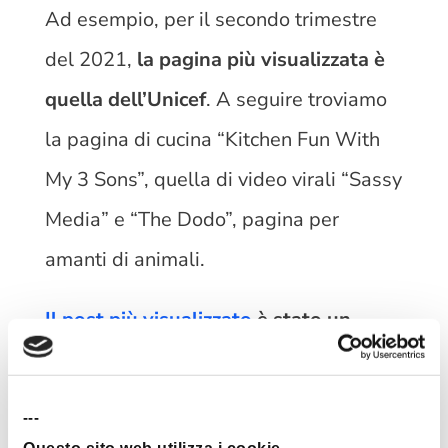
Ad esempio, per il secondo trimestre
del 2021,
la pagina più visualizzata è
quella dell’Unicef
. A seguire troviamo
la pagina di cucina “Kitchen Fun With
My 3 Sons”, quella di video virali “Sassy
Media” e “The Dodo”, pagina per
amanti di animali.
Il post più visualizzato
è stato un
gioco di parole
intitolato “le prime tre
parole che vedi costituiscono la tua
---
realtà”. Scorrendo in basso nella