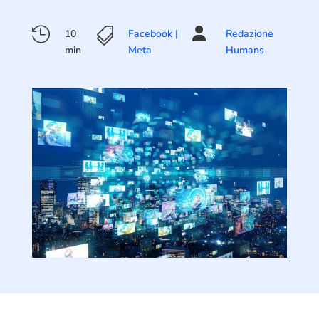



10
Facebook |
Redazione
min
Meta
Humans