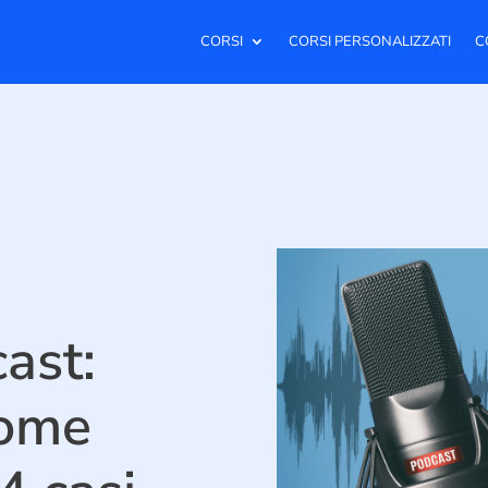
CORSI
CORSI PERSONALIZZATI
C
ast:
come