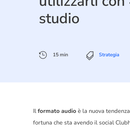
utilizzarli con
studio

15 min

Strategia
Il
formato audio
è la nuova tendenza 
fortuna che sta avendo il social Club