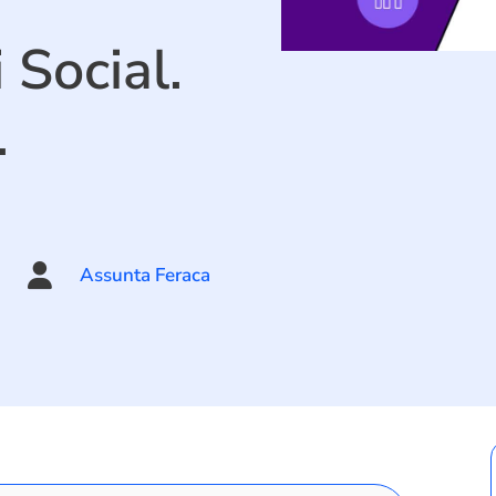
 Social.
.

Assunta Feraca