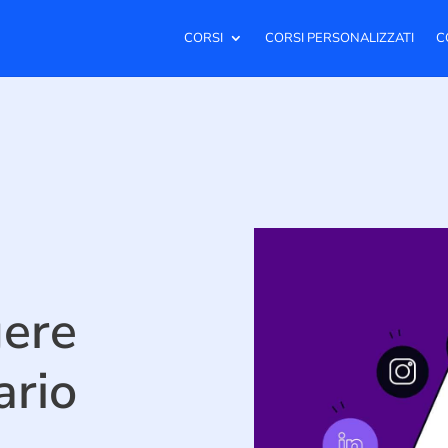
CORSI
CORSI PERSONALIZZATI
C
gere
ario